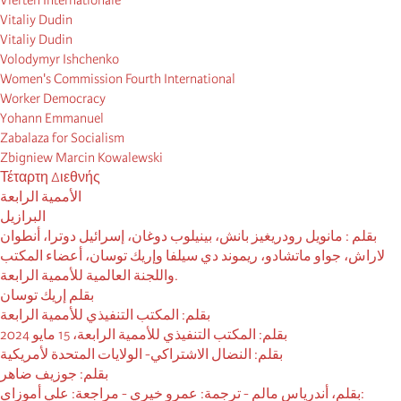
Vierten Internationale
Vitaliy Dudin
Vitaliy Dudin
Volodymyr Ishchenko
Women's Commission Fourth International
Worker Democracy
Yohann Emmanuel
Zabalaza for Socialism
Zbigniew Marcin Kowalewski
Τέταρτη Διεθνής
الأممية الرابعة
البرازيل
بقلم : مانويل رودريغيز بانش، بينيلوب دوغان، إسرائيل دوترا، أنطوان
لاراش، جواو ماتشادو، ريموند دي سيلفا وإريك توسان، أعضاء المكتب
واللجنة العالمية للأممية الرابعة.
بقلم إريك توسان
بقلم: المكتب التنفيذي للأممية الرابعة
بقلم: المكتب التنفيذي للأممية الرابعة، 15 مايو 2024
بقلم: النضال الاشتراكي- الولايات المتحدة لأمريكية
بقلم: جوزيف ضاهر
بقلم، أندرياس مالم - ترجمة: عمرو خيري - مراجعة: علي أموزاي: