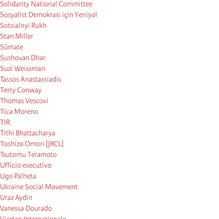
Solidarity National Committee
Sosyalist Demokrasi için Yeniyol
Sotsialnyi Rukh
Stan Miller
Súmate
Sushovan Dhar
Suzi Weissman
Tassos Anastassiadis
Terry Conway
Thomas Vescovi
Tica Moreno
TIR
Tithi Bhattacharya
Toshizo Omori [JRCL]
Tsutomu Teramoto
Ufficio esecutivo
Ugo Palheta
Ukraine Social Movement
Uraz Aydin
Vanessa Dourado