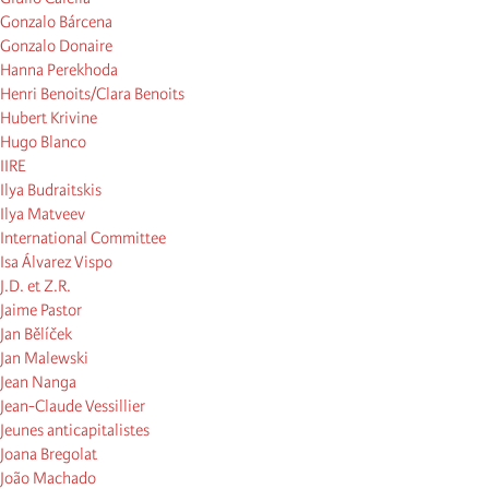
Gonzalo Bárcena
Gonzalo Donaire
Hanna Perekhoda
Henri Benoits/Clara Benoits
Hubert Krivine
Hugo Blanco
IIRE
Ilya Budraitskis
Ilya Matveev
International Committee
Isa Álvarez Vispo
J.D. et Z.R.
Jaime Pastor
Jan Bělíček
Jan Malewski
Jean Nanga
Jean-Claude Vessillier
Jeunes anticapitalistes
Joana Bregolat
João Machado