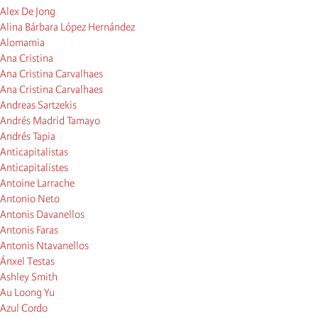
Alex De Jong
Alina Bárbara López Hernández
Alomamia
Ana Cristina
Ana Cristina Carvalhaes
Ana Cristina Carvalhaes
Andreas Sartzekis
Andrés Madrid Tamayo
Andrés Tapia
Anticapitalistas
Anticapitalistes
Antoine Larrache
Antonio Neto
Antonis Davanellos
Antonis Faras
Antonis Ntavanellos
Ánxel Testas
Ashley Smith
Au Loong Yu
Azul Cordo