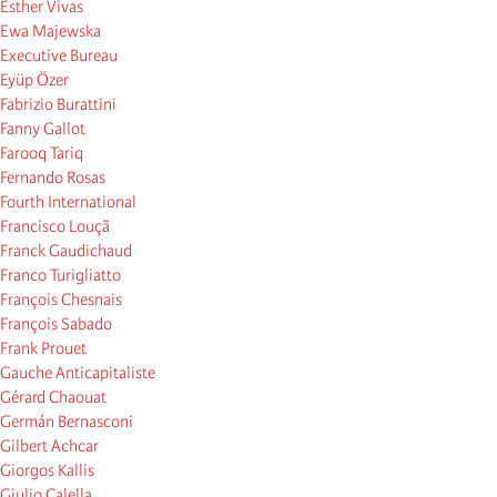
Esther Vivas
Ewa Majewska
Executive Bureau
Eyüp Özer
Fabrizio Burattini
Fanny Gallot
Farooq Tariq
Fernando Rosas
Fourth International
Francisco Louçã
Franck Gaudichaud
Franco Turigliatto
François Chesnais
François Sabado
Frank Prouet
Gauche Anticapitaliste
Gérard Chaouat
Germán Bernasconi
Gilbert Achcar
Giorgos Kallis
Giulio Calella