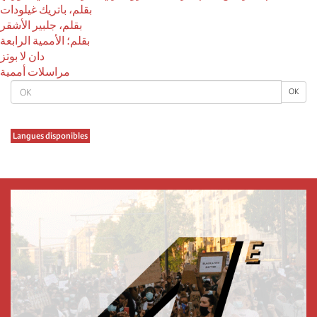
بقلم، باتريك غيلودات
بقلم، جلبير الأشقر
بقلم؛ الأممية الرابعة
دان لا بوتز
مراسلات أممية
OK
OK
Langues disponibles