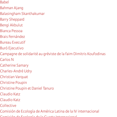
Babel
Bahman Ajang
Balasingham Skanthakumar
Barry Sheppard
Bengi Akbulut
Bianca Pessoa
Brais Fernández
Bureau Executif
Buró Ejecutivo
Campagne de solidarité au gréviste de la faim Dimitris Koufodinas
Carlos N
Catherine Samary
Charles-André Udry
Christian Varquat
Christine Poupin
Christine Poupin et Daniel Tanuro
Claudio Katz
Claudio Katz
Collective
Comisión de Ecología de América Latina de la IV internacional