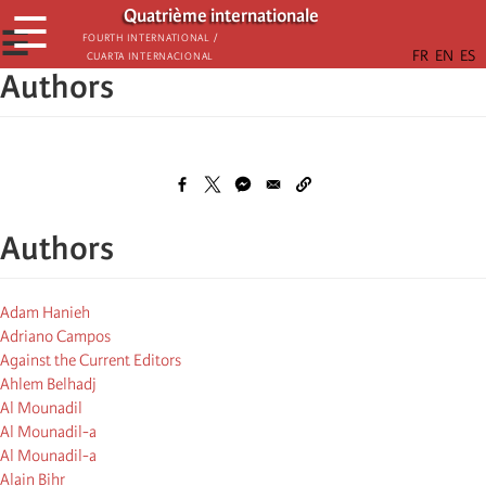
Παράκαμψη
Quatrième internationale
☰
προς
☰
Fourth International /
Cuarta Internacional
το
Authors
κυρίως
περιεχόμενο
Authors
Adam Hanieh
Adriano Campos
Against the Current Editors
Ahlem Belhadj
Al Mounadil
Al Mounadil-a
Al Mounadil-a
Alain Bihr