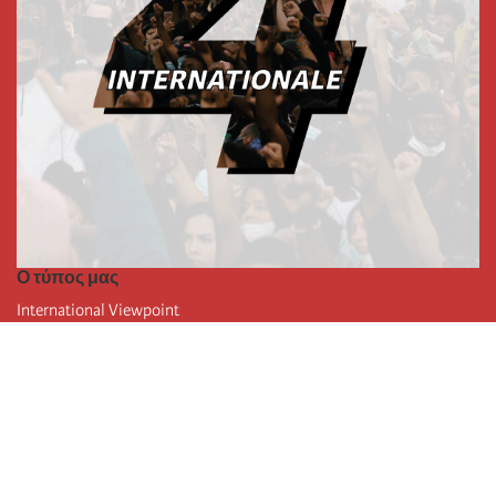
Ο τύπος μας
International Viewpoint
Punto de vista internacional
Inprecor
Facebook
Twitter
Η Διεθνής
Τελευταίο συνέδριο της Διεθνούς