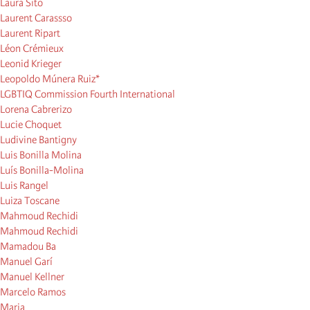
Laura Sito
Laurent Carassso
Laurent Ripart
Léon Crémieux
Leonid Krieger
Leopoldo Múnera Ruiz*
LGBTIQ Commission Fourth International
Lorena Cabrerizo
Lucie Choquet
Ludivine Bantigny
Luis Bonilla Molina
Luís Bonilla-Molina
Luis Rangel
Luiza Toscane
Mahmoud Rechidi
Mahmoud Rechidi
Mamadou Ba
Manuel Garí
Manuel Kellner
Marcelo Ramos
Maria